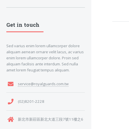
Get in touch
Sed varius enim lorem ullamcorper dolore
aliquam aenean ornare velit lacus, ac varius
enim lorem ullamcorper dolore. Proin sed
aliquam facilisis ante interdum. Sed nulla
amet lorem feugiat tempus aliquam.
service@royalguards.com.tw
(02)8201-2228
新北市新莊區新北大道三段7號11樓之6