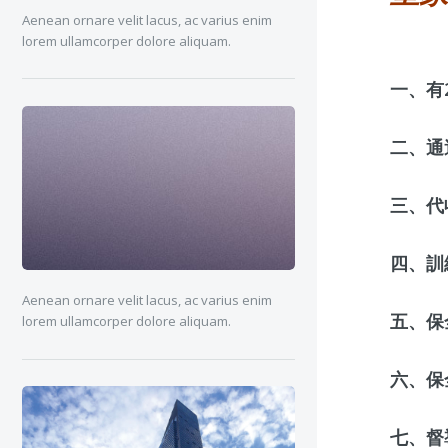
Aenean ornare velit lacus, ac varius enim
lorem ullamcorper dolore aliquam.
一、有
二、通過
三、代
四、訓
Aenean ornare velit lacus, ac varius enim
五、保
lorem ullamcorper dolore aliquam.
六、保
七、督