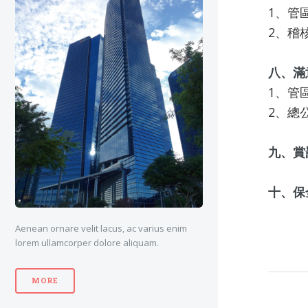
1、管
2、稽
八、滿
1、管
2、總
九、賞
十、保
Aenean ornare velit lacus, ac varius enim
lorem ullamcorper dolore aliquam.
MORE