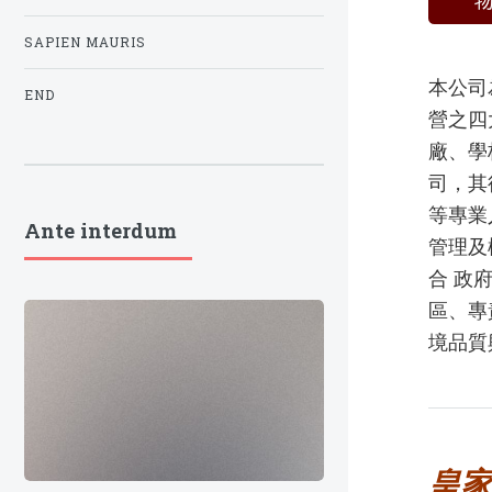
SAPIEN MAURIS
本公司
END
營之四
廠、學
司，其
等專業
Ante interdum
管理及
合 政
區、專
境品質
皇