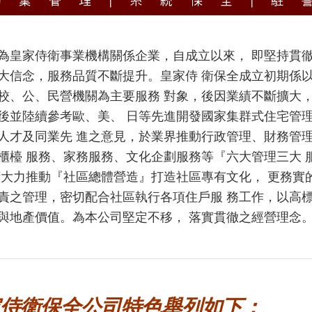
為皇家侍衛事業機構關係企業，自成立以來， 即堅持貫
大信念，服務品質不斷提升。皇家侍 衛保全成立初期係
校、公、民營機關為主要服務 對象，後因業績不斷擴大
後並陸續參考歐、美、 日等先進開發國家集群式住宅管
人才及同業先 進之意見，於業界推動行政管理、財務管
櫃檯 服務、家務服務、文化企劃服務等『六大管理三大
府大力推動『社區總體營造』打造社區專有文化， 更務實
責之管理，密切配合社區執行各項住戶服 務工作，以高
與地產價值。為本公司堅定不移， 落實貫徹之經營理念
家侍衛保全公司特色舉列如下：