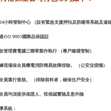
24小時管制中心 （設有緊急支援押扣及防睡等系統及遠
ISO 9001國際品保認証
收管理費電腦三聯單製作執行 （專戶建檔管制）
練現場保全員機電消防簡易故障排除。 （公安沒煩惱）
全員素行查核。 （排除前科者，確保住戶安全）
全員均須提供保證人、投保誠實險及意外險
導系統：